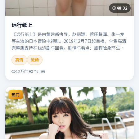
48:32
远行纸上
《远行纸上》是由黄建新执导，赵丽颖、菅田将晖、朱一龙
等主演的日本冒险电视剧。2019年2月7日起首播，全集高清
完整版支持在线追剧与回看。剧情与看点：旅程险象环生，
奇观与友情并行，带来沉浸式探险体验。本片适合检索「远
高清
流畅
行纸上」「黄建新」「冒险」「日本」「2019」「2019-02-
07上映」等关键词的影迷阅读简介与主创信息。
12万
90个月前
热门