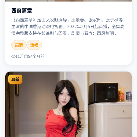
西窗篇章
《西窗篇章》是由文牧野执导，王景春、张家辉、张子枫等
主演的中国香港动漫电视剧。2022年2月5日起首播，全集高
清完整版支持在线追剧与回看。剧情与看点：画风鲜明，想
象力丰富，剧情适合青少年与动画爱好者。本片适合检索
高清
流畅
「西窗篇章」「文牧野」「动漫」「中国香港」「2022」
「2022-02-05上映」等关键词的影迷阅读简介与主创信息。
11万
54个月前
最新