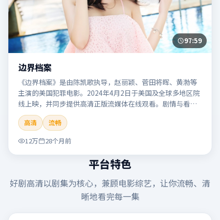
97:59
边界档案
《边界档案》是由陈凯歌执导，赵丽颖、菅田将晖、黄渤等
主演的美国犯罪电影。2024年4月2日于美国及全球多地区院
线上映，并同步提供高清正版流媒体在线观看。剧情与看
点：聚焦案件与人性灰色地带，张力十足，兼具社会观察与
高清
流畅
戏剧冲突。本片适合检索「边界档案」「陈凯歌」「犯罪」
「美国」「2024」「2024-04-02上映」等关键词的影迷阅读
12万
28个月前
简介与主创信息。
平台特色
好剧高清
以剧集为核心，兼顾电影综艺，让你流畅、清
晰地看完每一集