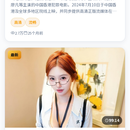
廖凡等主演的中国香港犯罪电影。2024年7月10日于中国香
港及全球多地区院线上映，并同步提供高清正版流媒体在线
观看。剧情与看点：聚焦案件与人性灰色地带，张力十足，
高清
流畅
兼具社会观察与戏剧冲突。本片适合检索「暗涌寓言」「丹
尼斯·维伦纽瓦」「犯罪」「中国香港」「2024」「2024-
2.7万
25个月前
07-10上映」等关键词的影迷阅读简介与主创信息。
最新
99:14