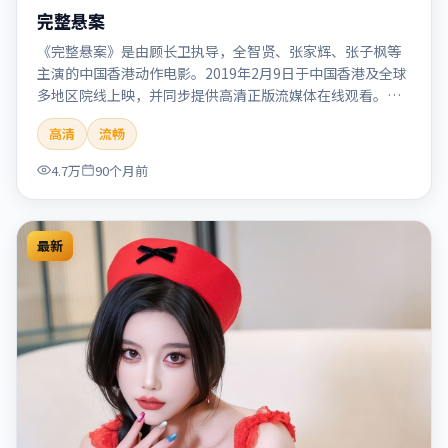
完整悬案
《完整悬案》是由顾长卫执导，全智贤、张家辉、张子枫等
主演的中国香港动作电影。2019年2月9日于中国香港及全球
多地区院线上映，并同步提供高清正版流媒体在线观看。剧
情与看点：动作场面密集，节奏明快，适合喜欢热血追缉与
高清
流畅
爆破场面的观众。本片适合检索「完整悬案」「顾长卫」
「动作」「中国香港」「2019」「2019-02-09上映」等关键
4.7万
90个月前
词的影迷阅读简介与主创信息。
最新