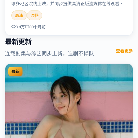
球多地区院线上映，并同步提供高清正版流媒体在线观看。
剧情与看点：情感细腻动人，人物关系真实可信，适合喜欢
高清
流畅
温情叙事的观众。本片适合检索「烈日晨星」「顾长卫」
「爱情」「美国」「2019」「2019-12-15上映」等关键词的
3.4万
80个月前
影迷阅读简介与主创信息。
最新更新
查看更多
连载剧集与综艺同步上新，追剧不掉队
最新