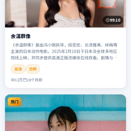
99:10
余温群像
《余温群像》是由冯小刚执导，段奕宏、长泽雅美、咏梅等
主演的日本动作电影。2025年2月10日于日本及全球多地区
院线上映，并同步提供高清正版流媒体在线观看。剧情与看
点：动作场面密集，节奏明快，适合喜欢热血追缉与爆破场
高清
流畅
面的观众。本片适合检索「余温群像」「冯小刚」「动作」
「日本」「2025」「2025-02-10上映」等关键词的影迷阅读
12万
18个月前
简介与主创信息。
热门