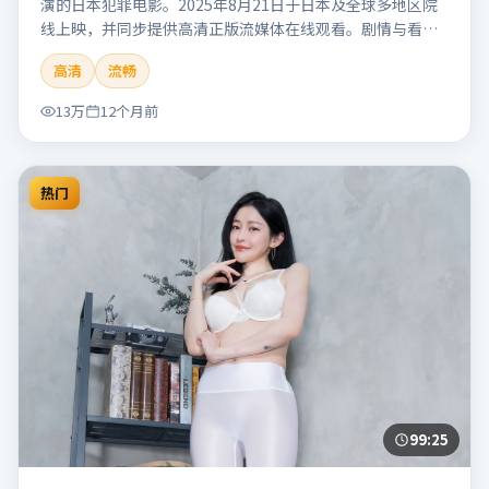
演的日本犯罪电影。2025年8月21日于日本及全球多地区院
线上映，并同步提供高清正版流媒体在线观看。剧情与看
点：聚焦案件与人性灰色地带，张力十足，兼具社会观察与
高清
流畅
戏剧冲突。本片适合检索「南港信号」「管虎」「犯罪」
「日本」「2025」「2025-08-21上映」等关键词的影迷阅读
13万
12个月前
简介与主创信息。
热门
99:25