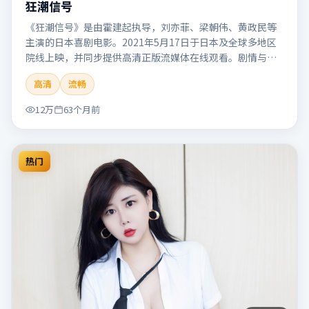
狂潮信号
《狂潮信号》是由霍建起执导，刘亦菲、梁朝伟、黄政民等
主演的日本喜剧电影。2021年5月17日于日本及全球多地区
院线上映，并同步提供高清正版流媒体在线观看。剧情与看
点：笑点自然生活化，轻松解压，适合全家或朋友一起观
高清
流畅
看。本片适合检索「狂潮信号」「霍建起」「喜剧」「日
本」「2021」「2021-05-17上映」等关键词的影迷阅读简介
12万
63个月前
与主创信息。
热门