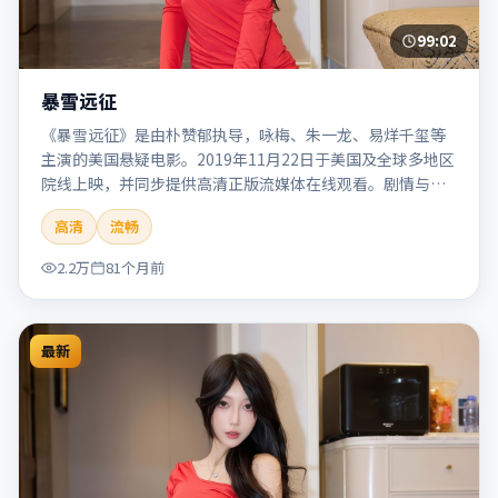
99:02
暴雪远征
《暴雪远征》是由朴赞郁执导，咏梅、朱一龙、易烊千玺等
主演的美国悬疑电影。2019年11月22日于美国及全球多地区
院线上映，并同步提供高清正版流媒体在线观看。剧情与看
点：悬念层层推进，线索相互勾连，结局出人意料，适合推
高清
流畅
理爱好者。本片适合检索「暴雪远征」「朴赞郁」「悬疑」
「美国」「2019」「2019-11-22上映」等关键词的影迷阅读
2.2万
81个月前
简介与主创信息。
最新