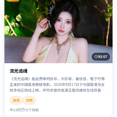
93:07
流光追缉
《流光追缉》是由贾樟柯执导，刘亦菲、雷佳音、甄子丹等
主演的中国香港悬疑电影。2020年9月17日于中国香港及全
球多地区院线上映，并同步提供高清正版流媒体在线观看。
剧情与看点：悬念层层推进，线索相互勾连，结局出人意
高清
流畅
料，适合推理爱好者。本片适合检索「流光追缉」「贾樟
柯」「悬疑」「中国香港」「2020」「2020-09-17上映」等
2.9万
71个月前
关键词的影迷阅读简介与主创信息。