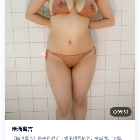
99:52
暗涌寓言
《暗涌寓言》是由丹尼斯·维伦纽瓦执导，金城武、沈腾、