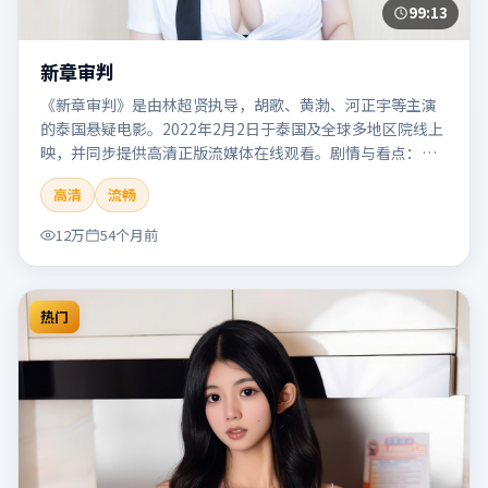
99:13
新章审判
《新章审判》是由林超贤执导，胡歌、黄渤、河正宇等主演
的泰国悬疑电影。2022年2月2日于泰国及全球多地区院线上
映，并同步提供高清正版流媒体在线观看。剧情与看点：悬
念层层推进，线索相互勾连，结局出人意料，适合推理爱好
高清
流畅
者。本片适合检索「新章审判」「林超贤」「悬疑」「泰
国」「2022」「2022-02-02上映」等关键词的影迷阅读简介
12万
54个月前
与主创信息。
热门