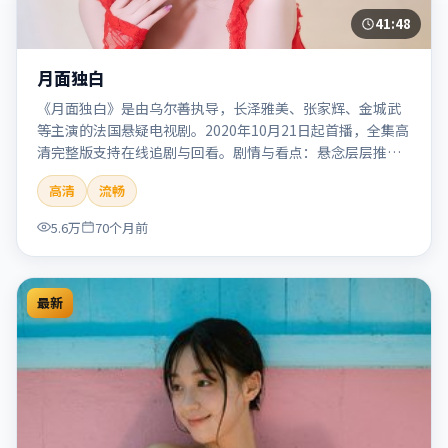
41:48
月面独白
《月面独白》是由乌尔善执导，长泽雅美、张家辉、金城武
等主演的法国悬疑电视剧。2020年10月21日起首播，全集高
清完整版支持在线追剧与回看。剧情与看点：悬念层层推
进，线索相互勾连，结局出人意料，适合推理爱好者。本片
高清
流畅
适合检索「月面独白」「乌尔善」「悬疑」「法国」
「2020」「2020-10-21上映」等关键词的影迷阅读简介与主
5.6万
70个月前
创信息。
最新