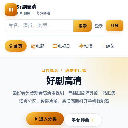
好剧高清
HD 剧集 · 免费畅看
搜索
登录
注册
首页
电影
电视剧
动漫
综艺
口碑甄选 · 追剧零门槛
好剧高清
最好看免费观看高清电视剧
，热播国剧海外剧一站汇集
清爽分区、智能片单，高清画质打开手机就能看
进入分类
平台特色