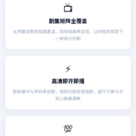
📺
剧集矩阵全覆盖
从热播连载到经典重温，院线级画质呈现，让你轻松锁定下
一部高分好剧
⚡
高清即开即播
智能缓冲与多码率适配，弱网也能顺滑追剧，客厅大屏与手
机小屏都清晰
💯