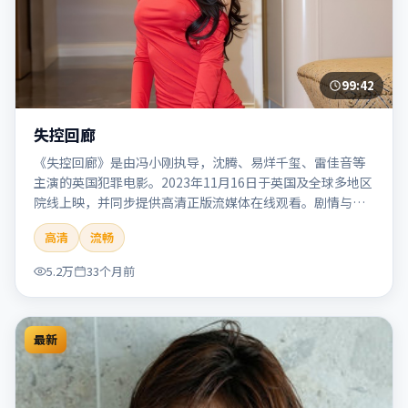
99:42
失控回廊
《失控回廊》是由冯小刚执导，沈腾、易烊千玺、雷佳音等
主演的英国犯罪电影。2023年11月16日于英国及全球多地区
院线上映，并同步提供高清正版流媒体在线观看。剧情与看
点：聚焦案件与人性灰色地带，张力十足，兼具社会观察与
高清
流畅
戏剧冲突。本片适合检索「失控回廊」「冯小刚」「犯罪」
「英国」「2023」「2023-11-16上映」等关键词的影迷阅读
5.2万
33个月前
简介与主创信息。
最新