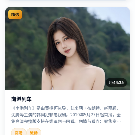
精选
44:35
南港列车
《南港列车》是由贾樟柯执导，艾米莉·布朗特、赵丽颖、
沈腾等主演的韩国犯罪电视剧。2020年5月27日起首播，全
集高清完整版支持在线追剧与回看。剧情与看点：聚焦案件
与人性灰色地带，张力十足，兼具社会观察与戏剧冲突。本
高清
流畅
片适合检索「南港列车」「贾樟柯」「犯罪」「韩国」