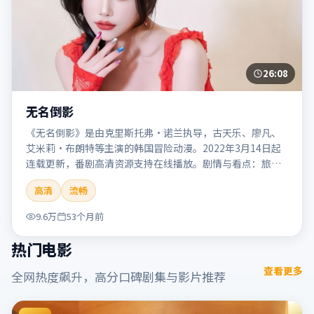
26:08
无名倒影
《无名倒影》是由克里斯托弗·诺兰执导，古天乐、廖凡、
艾米莉·布朗特等主演的韩国冒险动漫。2022年3月14日起
连载更新，番剧高清资源支持在线播放。剧情与看点：旅程
险象环生，奇观与友情并行，带来沉浸式探险体验。本片适
高清
流畅
合检索「无名倒影」「克里斯托弗·诺兰」「冒险」「韩
国」「2022」「2022-03-14上映」等关键词的影迷阅读简介
9.6万
53个月前
与主创信息。
热门电影
查看更多
全网热度飙升，高分口碑剧集与影片推荐