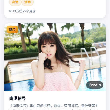
高清
流畅
片适合检索「南港列车」「贾樟柯」「犯罪」「韩国」
「2020」「2020-05-27上映」等关键词的影迷阅读简介与主
13万
75个月前
创信息。
热门
95:19
南港信号
《南港信号》是由管虎执导，咏梅、菅田将晖、雷佳音等主