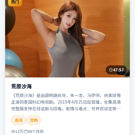
热门
47:57
荒原沙海
《荒原沙海》是由薛晓路执导，朱一龙、马伊琍、杨紫琼等
主演的泰国科幻电视剧。2019年4月25日起首播，全集高清
完整版支持在线追剧与回看。剧情与看点：世界观设定新
颖，视觉奇观与哲思并存，探讨科技与人性的边界。本片适
高清
流畅
合检索「荒原沙海」「薛晓路」「科幻」「泰国」「2019」
「2019-04-25上映」等关键词的影迷阅读简介与主创信息。
13万
88个月前